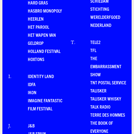
SCHIEDAM
HARD GRAS
STICHTING
HASBRO MONOPOLY
WERELDERFGOED
HEERLEN
NEDERLAND
HET PAROOL
HET WAPEN VAN
TELE2
T
.
GELDROP
TFL
HOLLAND FESTIVAL
THE
HOXTONS
EMBARRASSMENT
SHOW
IDENTITY LAND
I
.
TNT POSTAL SERVICE
IDFA
TALISKER
IKON
TALISKER WHISKY
IMAGINE FANTASTIC
TALK RADIO
FILM FESTIVAL
TERRE DES HOMMES
THE BOOK OF
J&B
J
.
EVERYONE
J&B SPAIN