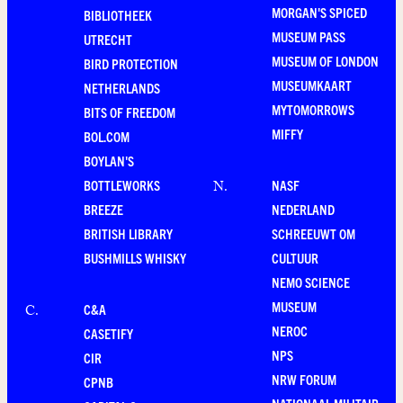
MORGAN'S SPICED
BIBLIOTHEEK
MUSEUM PASS
UTRECHT
MUSEUM OF LONDON
BIRD PROTECTION
MUSEUMKAART
NETHERLANDS
MYTOMORROWS
BITS OF FREEDOM
MIFFY
BOL.COM
BOYLAN'S
BOTTLEWORKS
NASF
N
.
BREEZE
NEDERLAND
BRITISH LIBRARY
SCHREEUWT OM
BUSHMILLS WHISKY
CULTUUR
NEMO SCIENCE
MUSEUM
C&A
C
.
NEROC
CASETIFY
NPS
CIR
NRW FORUM
CPNB