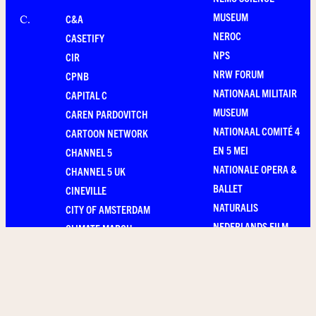
MUSEUM
C&A
C
.
NEROC
CASETIFY
NPS
CIR
NRW FORUM
CPNB
NATIONAAL MILITAIR
CAPITAL C
MUSEUM
CAREN PARDOVITCH
NATIONAAL COMITÉ 4
CARTOON NETWORK
EN 5 MEI
CHANNEL 5
NATIONALE OPERA &
CHANNEL 5 UK
BALLET
CINEVILLE
NATURALIS
CITY OF AMSTERDAM
NEDERLANDS FILM
CLIMATE MARCH
FESTIVAL
29.11.2015
NIET NORMAAL
CITIZENM
NIEUW WIJ
NIKE
DAG
D
.