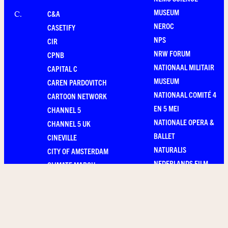
MUSEUM
C&A
C
.
NEROC
CASETIFY
NPS
CIR
NRW FORUM
CPNB
NATIONAAL MILITAIR
CAPITAL C
MUSEUM
CAREN PARDOVITCH
NATIONAAL COMITÉ 4
CARTOON NETWORK
EN 5 MEI
CHANNEL 5
NATIONALE OPERA &
CHANNEL 5 UK
BALLET
CINEVILLE
NATURALIS
CITY OF AMSTERDAM
NEDERLANDS FILM
CLIMATE MARCH
FESTIVAL
29.11.2015
NIET NORMAAL
CITIZENM
NIEUW WIJ
NIKE
DAG
D
.