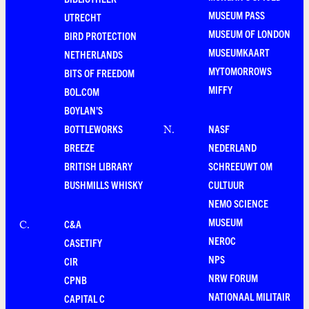
MUSEUM PASS
UTRECHT
MUSEUM OF LONDON
BIRD PROTECTION
MUSEUMKAART
NETHERLANDS
MYTOMORROWS
BITS OF FREEDOM
MIFFY
BOL.COM
BOYLAN'S
BOTTLEWORKS
NASF
N
.
BREEZE
NEDERLAND
BRITISH LIBRARY
SCHREEUWT OM
BUSHMILLS WHISKY
CULTUUR
NEMO SCIENCE
MUSEUM
C&A
C
.
NEROC
CASETIFY
NPS
CIR
NRW FORUM
CPNB
NATIONAAL MILITAIR
CAPITAL C