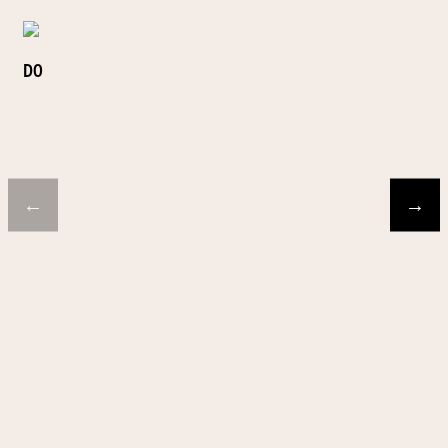
DO
←
→