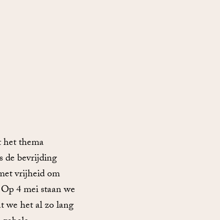
t het thema
s de bevrijding
met vrijheid om
. Op 4 mei staan we
at we het al zo lang