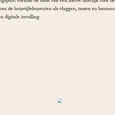
angspunt vormde de basis van een nieuw uiterlijk voor d
an de huisstijlelementen als vlaggen, tassen en banners
 digitale invulling.