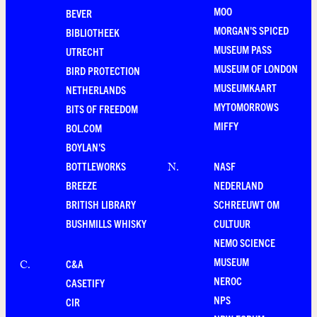
MOO
BEVER
MORGAN'S SPICED
BIBLIOTHEEK
MUSEUM PASS
UTRECHT
MUSEUM OF LONDON
BIRD PROTECTION
MUSEUMKAART
NETHERLANDS
MYTOMORROWS
BITS OF FREEDOM
MIFFY
BOL.COM
BOYLAN'S
BOTTLEWORKS
NASF
N
.
BREEZE
NEDERLAND
BRITISH LIBRARY
SCHREEUWT OM
BUSHMILLS WHISKY
CULTUUR
NEMO SCIENCE
MUSEUM
C&A
C
.
NEROC
CASETIFY
NPS
CIR