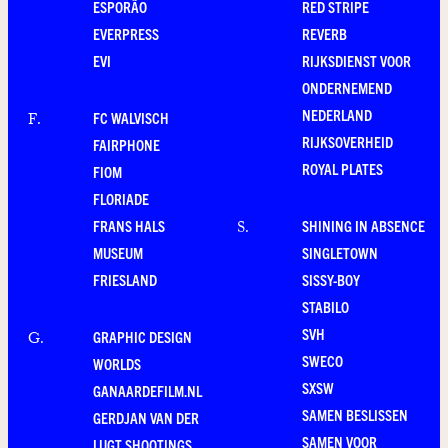
ESPORÃO
RED STRIPE
EVERPRESS
REVERB
EVI
RIJKSDIENST VOOR
ONDERNEMEND
NEDERLAND
FC WALVISCH
F
.
RIJKSOVERHEID
FAIRPHONE
ROYAL PLATES
FIOM
FLORIADE
FRANS HALS
SHINING IN ABSENCE
S
.
MUSEUM
SINGLETOWN
FRIESLAND
SISSY-BOY
STABILO
SVH
GRAPHIC DESIGN
G
.
SWECO
WORLDS
SXSW
GANAARDEFILM.NL
SAMEN BESLISSEN
GERDJAN VAN DER
SAMEN VOOR
LUGT SHOOTINGS