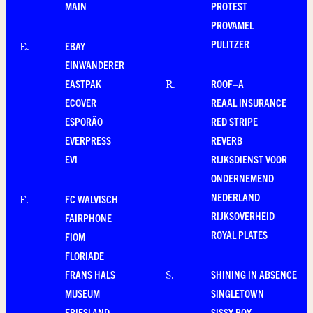
MAIN
PROTEST
PROVAMEL
PULITZER
EBAY
E
.
EINWANDERER
EASTPAK
ROOF–A
R
.
ECOVER
REAAL INSURANCE
ESPORÃO
RED STRIPE
EVERPRESS
REVERB
EVI
RIJKSDIENST VOOR
ONDERNEMEND
NEDERLAND
FC WALVISCH
F
.
RIJKSOVERHEID
FAIRPHONE
ROYAL PLATES
FIOM
FLORIADE
FRANS HALS
SHINING IN ABSENCE
S
.
MUSEUM
SINGLETOWN
FRIESLAND
SISSY-BOY