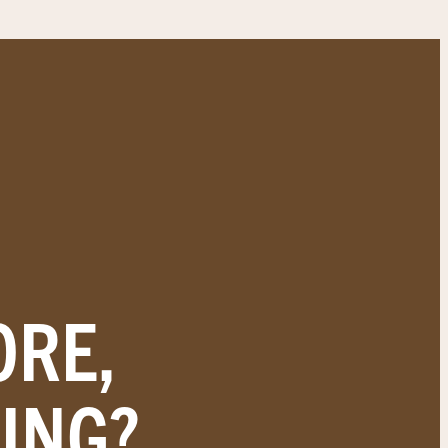
ORE,
ING?