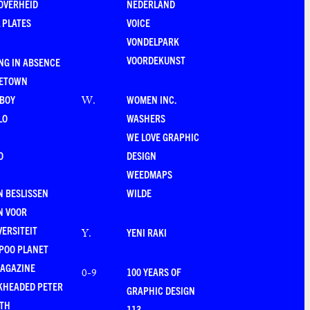
OVERHEID
NEDERLAND
 PLATES
VOICE
VONDELPARK
VOORDEKUNST
NG IN ABSENCE
LETOWN
-BOY
WOMEN INC.
W
.
LO
WASHERS
WE LOVE GRAPHIC
O
DESIGN
WEEDMAPS
 BESLISSEN
WILDE
N VOOR
VERSITEIT
YENI RAKI
Y
.
POO PLANET
MAGAZINE
100 YEARS OF
0-9
KHEADED PETER
GRAPHIC DESIGN
RTH
113