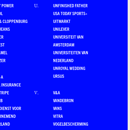
Y POWER
UNFINISHED FATHER
U
.
OL
USA TODAY SPORTS+
 & CLOPPENBURG
UITMARKT
JEANS
UNILEVER
ER
UNIVERSITEIT VAN
EST
AMSTERDAM
AMEL
UNIVERSITEITEN VAN
ZER
NEDERLAND
UNROYAL WEDDING
URSUS
–A
 INSURANCE
TRIPE
V&A
V
.
RB
VANDEBRON
DIENST VOOR
VANS
RNEMEND
VITRA
RLAND
VOGELBESCHERMING