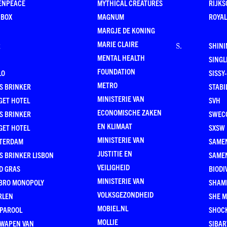
ENPEACE
MYTHICAL CREATURES
RIJKS
 BOX
MAGNUM
ROYAL
MARGJE DE KONING
MARIE CLAIRE
R
SHINI
S
.
MENTAL HEALTH
SING
FOUNDATION
LO
SISSY
METRO
S BRINKER
STABI
MINISTERIE VAN
GET HOTEL
SVH
ECONOMISCHE ZAKEN
S BRINKER
SWEC
EN KLIMAAT
GET HOTEL
SXSW
MINISTERIE VAN
TERDAM
SAMEN
JUSTITIE EN
S BRINKER LISBON
SAME
VEILIGHEID
D GRAS
BIODI
MINISTERIE VAN
BRO MONOPOLY
SHAM
VOLKSGEZONDHEID
RLEN
SHE 
MOBIEL.NL
 PAROOL
SHOC
MOLLIE
 WAPEN VAN
SIBA