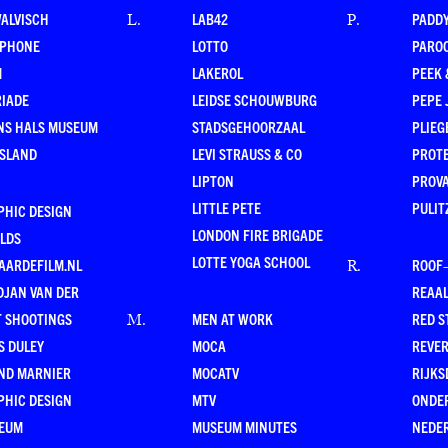
WALVISCH
LAB42
PADD
L
.
P
.
RPHONE
LOTTO
PARO
M
LAKEROL
PEEK
RIADE
LEIDSE SCHOUWBURG
PEPE 
NS HALS MUSEUM
STADSGEHOORZAAL
PLIEG
ESLAND
LEVI STRAUSS & CO
PROT
LIPTON
PROV
LITTLE PETE
PULIT
PHIC DESIGN
LONDON FIRE BRIGADE
LDS
LOTTE YOGA SCHOOL
AARDEFILM.NL
ROOF
R
.
DJAN VAN DER
REAAL
T SHOOTINGS
MEN AT WORK
RED S
M
.
S DULEY
MOCA
REVE
ND MARNIER
MOCATV
RIJKS
PHIC DESIGN
MTV
ONDE
EUM
MUSEUM MINUTES
NEDE