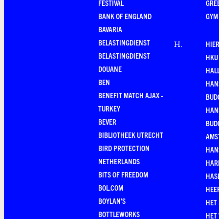
FESTIVAL
GRE
BANK OF ENGLAND
GYM
BAVARIA
BELASTINGDIENST
HIE
H
.
BELASTINGDIENST
HKU
DOUANE
HAL
BEN
HAN
BENEFIT MATCH AJAX -
BUD
TURKEY
HAN
BEVER
BUD
BIBLIOTHEEK UTRECHT
AMS
BIRD PROTECTION
HAN
NETHERLANDS
HAR
BITS OF FREEDOM
HAS
BOL.COM
HEE
BOYLAN'S
HET
BOTTLEWORKS
HET