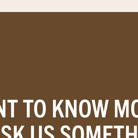
T TO KNOW M
ASK US SOMETH