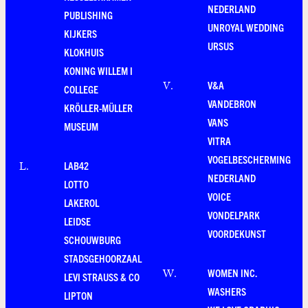
NEDERLAND
PUBLISHING
UNROYAL WEDDING
KIJKERS
URSUS
KLOKHUIS
KONING WILLEM I
V&A
V
.
COLLEGE
VANDEBRON
KRÖLLER-MÜLLER
VANS
MUSEUM
VITRA
VOGELBESCHERMING
LAB42
L
.
NEDERLAND
LOTTO
VOICE
LAKEROL
VONDELPARK
LEIDSE
VOORDEKUNST
SCHOUWBURG
STADSGEHOORZAAL
WOMEN INC.
W
.
LEVI STRAUSS & CO
WASHERS
LIPTON