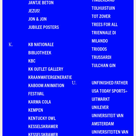
JANTJE BETON
TOLHUISTUIN
JEZUS!
TOT ZOVER
JON & JON
TREES FOR ALL
JUBILEE POSTERS
TRIENNALE DI
MILANDO
KB NATIONALE
K
.
TRIODOS
BIBLIOTHEEK
TRUSSARDI
KBC
TULCHAN GIN
KK OUTLET GALLERY
KRAANWATERGENERATIE
UNFINISHED FATHER
U
.
KABOOM ANIMATION
USA TODAY SPORTS+
FESTIVAL
UITMARKT
KARMA COLA
UNILEVER
KEMPEN
UNIVERSITEIT VAN
KENTUCKY OWL
AMSTERDAM
KESSELSKRAMER
UNIVERSITEITEN VAN
KESSELSKRAMER