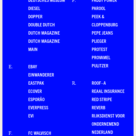
P
.
DIESEL
PAROOL
DOPPER
PEEK &
DOUBLE DUTCH
CLOPPENBURG
DUTCH MAGAZINE
PEPE JEANS
DUTCH MAGAZINE
PLIEGER
MAIN
PROTEST
PROVAMEL
PULITZER
EBAY
E
.
EINWANDERER
EASTPAK
ROOF–A
R
.
ECOVER
REAAL INSURANCE
ESPORÃO
RED STRIPE
EVERPRESS
REVERB
EVI
RIJKSDIENST VOOR
ONDERNEMEND
NEDERLAND
FC WALVISCH
F
.