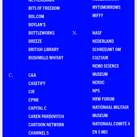
MYTOMORROWS
BITS OF FREEDOM
MIFFY
BOL.COM
BOYLAN'S
BOTTLEWORKS
NASF
N
.
BREEZE
NEDERLAND
BRITISH LIBRARY
SCHREEUWT OM
BUSHMILLS WHISKY
CULTUUR
NEMO SCIENCE
MUSEUM
C&A
C
.
NEROC
CASETIFY
NPS
CIR
NRW FORUM
CPNB
NATIONAAL MILITAIR
CAPITAL C
MUSEUM
CAREN PARDOVITCH
NATIONAAL COMITÉ 4
CARTOON NETWORK
EN 5 MEI
CHANNEL 5