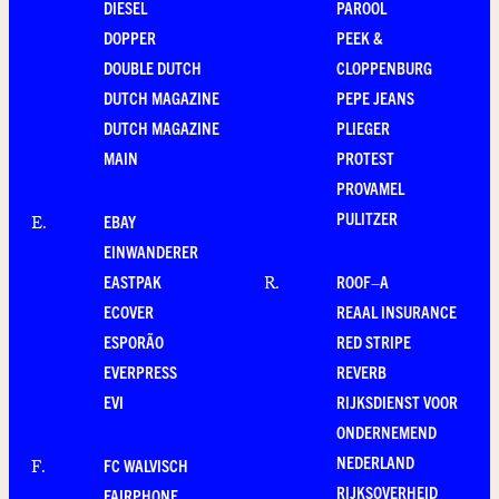
DIESEL
PAROOL
DOPPER
PEEK &
DOUBLE DUTCH
CLOPPENBURG
DUTCH MAGAZINE
PEPE JEANS
DUTCH MAGAZINE
PLIEGER
MAIN
PROTEST
PROVAMEL
PULITZER
EBAY
E
.
EINWANDERER
EASTPAK
ROOF–A
R
.
ECOVER
REAAL INSURANCE
ESPORÃO
RED STRIPE
EVERPRESS
REVERB
EVI
RIJKSDIENST VOOR
ONDERNEMEND
NEDERLAND
FC WALVISCH
F
.
RIJKSOVERHEID
FAIRPHONE