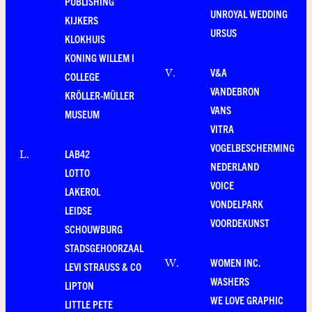
PUBLISHING
UNROYAL WEDDING
KIJKERS
URSUS
KLOKHUIS
KONING WILLEM I
V&A
V
.
COLLEGE
VANDEBRON
KRÖLLER-MÜLLER
VANS
MUSEUM
VITRA
VOGELBESCHERMING
LAB42
L
.
NEDERLAND
LOTTO
VOICE
LAKEROL
VONDELPARK
LEIDSE
VOORDEKUNST
SCHOUWBURG
STADSGEHOORZAAL
WOMEN INC.
W
.
LEVI STRAUSS & CO
WASHERS
LIPTON
WE LOVE GRAPHIC
LITTLE PETE