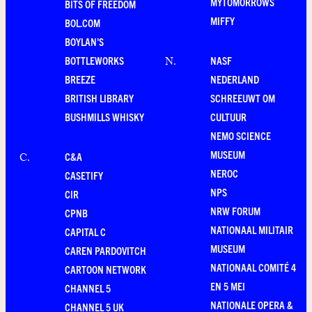
MYTOMORROWS
BITS OF FREEDOM
MIFFY
BOL.COM
BOYLAN'S
BOTTLEWORKS
NASF
N
.
BREEZE
NEDERLAND
BRITISH LIBRARY
SCHREEUWT OM
BUSHMILLS WHISKY
CULTUUR
NEMO SCIENCE
MUSEUM
C&A
C
.
NEROC
CASETIFY
NPS
CIR
NRW FORUM
CPNB
NATIONAAL MILITAIR
CAPITAL C
MUSEUM
CAREN PARDOVITCH
NATIONAAL COMITÉ 4
CARTOON NETWORK
EN 5 MEI
CHANNEL 5
NATIONALE OPERA &
CHANNEL 5 UK